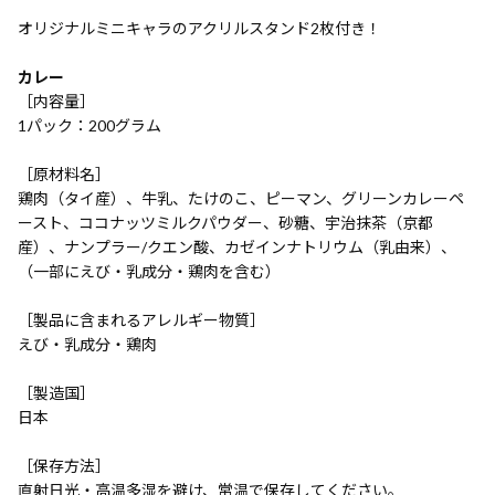
オリジナルミニキャラのアクリルスタンド2枚付き！
カレー
［内容量］
1パック：200グラム
［原材料名］
鶏肉（タイ産）、牛乳、たけのこ、ピーマン、グリーンカレーペ
ースト、ココナッツミルクパウダー、砂糖、宇治抹茶（京都
産）、ナンプラー/クエン酸、カゼインナトリウム（乳由来）、
（一部にえび・乳成分・鶏肉を含む）
［製品に含まれるアレルギー物質］
えび・乳成分・鶏肉
［製造国］
日本
［保存方法］
直射日光・高温多湿を避け、常温で保存してください。