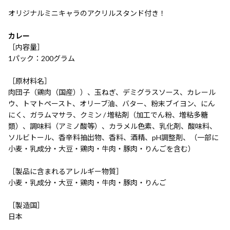
オリジナルミニキャラのアクリルスタンド付き！
カレー
［内容量］
1パック：200グラム
［原材料名］
肉団子（鶏肉（国産））、玉ねぎ、デミグラスソース、カレール
ウ、トマトペースト、オリーブ油、バター、粉末ブイヨン、にん
にく、ガラムマサラ、クミン / 増粘剤（加工でん粉、増粘多糖
類）、調味料（アミノ酸等）、カラメル色素、乳化剤、酸味料、
ソルビトール、香辛料抽出物、香料、酒精、pH調整剤、（一部に
小麦・乳成分・大豆・鶏肉・牛肉・豚肉・りんごを含む）
［製品に含まれるアレルギー物質］
小麦・乳成分・大豆・鶏肉・牛肉・豚肉・りんご
［製造国］
日本