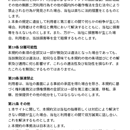
その他の無断二次利用行為その他の国内外の著作権法を含む法令により
禁止される行為が発見された場合、当社は直ちに法的措置をとるものと
します。
本条の規定に違反して利用者と第三者との間で何らかの紛争が生じた
場合、利用者はその責任と費用において解決するとともに、当社に損害
等を与えないものとします。また、万が一、当社に損害等が生じた場
合、利用者は、当該損害等を全て賠償するものとします。
第19条 分離可能性
本規約の条項の全部又は一部が無効又は違法となった場合であっても、
当該無効又は違法は、如何なる意味でも本規約の他の条項並びにその解
釈及び適用に何ら影響せず、これらの適法性及び有効性を損なわず、ま
たこれらを無効にするものではありません。
第20条 譲渡禁止
利用者は、当社の書面による事前の承諾を得た場合を除き、本規約に基
づく権利義務又は債権債務の全部又は一部を第三者に譲渡、移転、承
継、担保提供その他の処分をしてはならないものとします。
第21条 その他
本サイトに関して、本規約又は当社の指導若しくは対応により解決で
きない問題が生じた場合、当社と利用者との間で双方誠実に話し合い、
これを解決するものとします。
本規約の準拠法は日本法とします。