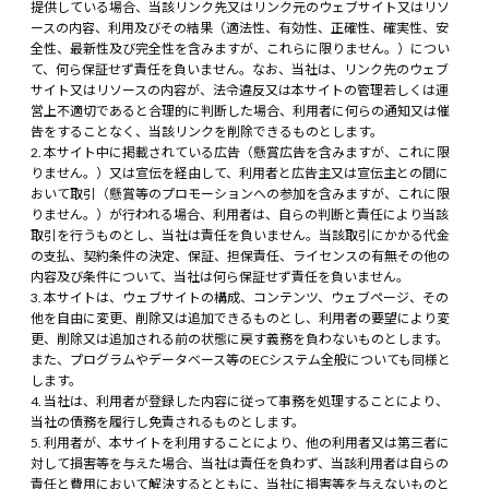
提供している場合、当該リンク先又はリンク元のウェブサイト又はリソ
ースの内容、利用及びその結果（適法性、有効性、正確性、確実性、安
全性、最新性及び完全性を含みますが、これらに限りません。）につい
て、何ら保証せず責任を負いません。なお、当社は、リンク先のウェブ
サイト又はリソースの内容が、法令違反又は本サイトの管理若しくは運
営上不適切であると合理的に判断した場合、利用者に何らの通知又は催
告をすることなく、当該リンクを削除できるものとします。
本サイト中に掲載されている広告（懸賞広告を含みますが、これに限
りません。）又は宣伝を経由して、利用者と広告主又は宣伝主との間に
おいて取引（懸賞等のプロモーションへの参加を含みますが、これに限
りません。）が行われる場合、利用者は、自らの判断と責任により当該
取引を行うものとし、当社は責任を負いません。当該取引にかかる代金
の支払、契約条件の決定、保証、担保責任、ライセンスの有無その他の
内容及び条件について、当社は何ら保証せず責任を負いません。
本サイトは、ウェブサイトの構成、コンテンツ、ウェブページ、その
他を自由に変更、削除又は追加できるものとし、利用者の要望により変
更、削除又は追加される前の状態に戻す義務を負わないものとします。
また、プログラムやデータベース等のECシステム全般についても同様と
します。
当社は、利用者が登録した内容に従って事務を処理することにより、
当社の債務を履行し免責されるものとします。
利用者が、本サイトを利用することにより、他の利用者又は第三者に
対して損害等を与えた場合、当社は責任を負わず、当該利用者は自らの
責任と費用において解決するとともに、当社に損害等を与えないものと