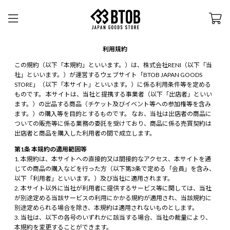
利用規約
この規約（以下「本規約」といいます。）は、株式会社RENI（以下「当
社」といいます。）が運営するウェブサイト「BTOB JAPAN GOODS
STORE」（以下「本サイト」といいます。）に係る利用条件等を定める
ものです。 本サイトは、当社と提携する事業者（以下「出店者」といい
ます。）の出品する商品（チケット及びイベント等への参加権等を含み
ます。）の購入等を目的とするものです。 なお、当社は出店者の商品に
ついての販売等に係る業務の委託を受けており、商品に係る売買契約は
出店者と商品を購入した利用者の間で成立します。
第1条 本規約の適用範囲等
本規約は、本サイトへの直接的又は間接的なアクセス、本サイトを通
じての商品の購入などを行った方（以下第3条で定める「会員」を含み、
以下「利用者」といいます。）及び当社に適用されます。
本サイト以外に当社が利用者に提供するサービス等に関しては、当社
が別途定める当該サービスの利用にかかる規約が適用され、当該規約に
別途定められる場合を除き、本規約は適用されないものとします。
当社は、以下の各号のいずれかに該当する場合、当社の裁量により、
本規約を変更することができます。