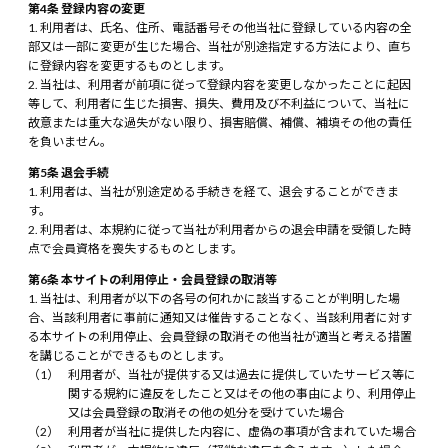
第4条 登録内容の変更
利用者は、氏名、住所、電話番号その他当社に登録している内容の全
部又は一部に変更が生じた場合、当社が別途指定する方法により、直ち
に登録内容を変更するものとします。
当社は、利用者が前項に従って登録内容を変更しなかったことに起因
等して、利用者に生じた損害、損失、費用及び不利益について、当社に
故意または重大な過失がない限り、損害賠償、補償、補填その他の責任
を負いません。
第5条 退会手続
利用者は、当社が別途定める手続きを経て、退会することができま
す。
利用者は、本規約に従って当社が利用者からの退会申請を受領した時
点で会員資格を喪失するものとします。
第6条 本サイトの利用停止・会員登録の取消等
当社は、利用者が以下の各号の何れかに該当することが判明した場
合、当該利用者に事前に通知又は催告することなく、当該利用者に対す
る本サイトの利用停止、会員登録の取消その他当社が適当と考える措置
を講じることができるものとします。
利用者が、当社が提供する又は過去に提供していたサービス等に
関する規約に違反をしたこと又はその他の事由により、利用停止
又は会員登録の取消その他の処分を受けていた場合
利用者が当社に提供した内容に、虚偽の事項が含まれていた場合