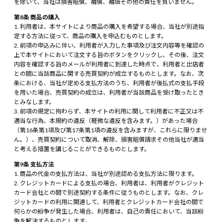
を除いて、当社は損害賠償、補償、補填その他の責任を負いません。
第8条 商品の購入
利用者は、本サイトにより商品の購入を希望する場合、当社が別途指
定する方法に従って、商品の購入を申込むものとします。
前項の申込みに伴い、利用者が入力した事項及び注文内容等を確認の
上で本サイトにおいて注文する旨のボタンをクリックし、その後、注文
内容を確認する旨のメールが利用者に到達した時点で、利用者と出店者
との間に当該商品に関する売買契約が成立するものとします。なお、次
条における、当社が定める支払方法のうち、利用者が後払式の支払手段
を用いた場合、売買契約の成立は、利用者が当該商品を受け取ったとき
とみなします。
前項の規定に拘わらず、本サイトの利用に関して利用者に不正又は不
適当な行為、本規約の違反（軽微な違反を含みます。）があった場合
（第16条第1項及び第17条第1項の違反を含みますが、これらに限りませ
ん。）、売買契約について取消、解除、損害賠償請求その他当社が適当
と考える措置を講じることができるものとします。
第9条 支払方法
商品の代金の支払方法は、当社が別途認める支払方法に限ります。
クレジットカードによる支払の場合、利用者は、利用者がクレジット
カード会社との間で別途契約する条件に従うものとします。なお、クレ
ジットカードの利用に関連して、利用者とクレジットカード会社の間で
何らかの紛争が発生した場合、利用者は、自己の責任において、当該紛
争を解決するものとします。