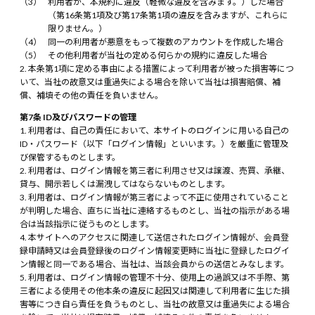
利用者が、本規約に違反（軽微な違反を含みます。）した場合
（第16条第1項及び第17条第1項の違反を含みますが、これらに
限りません。）
同一の利用者が悪意をもって複数のアカウントを作成した場合
その他利用者が当社の定める何らかの規約に違反した場合
本条第1項に定める事由による措置によって利用者が被った損害等につ
いて、当社の故意又は重過失による場合を除いて当社は損害賠償、補
償、補填その他の責任を負いません。
第7条 ID及びパスワードの管理
利用者は、自己の責任において、本サイトのログインに用いる自己の
ID・パスワード（以下「ログイン情報」といいます。）を厳重に管理及
び保管するものとします。
利用者は、ログイン情報を第三者に利用させ又は譲渡、売買、承継、
貸与、開示若しくは漏洩してはならないものとします。
利用者は、ログイン情報が第三者によって不正に使用されていること
が判明した場合、直ちに当社に連絡するものとし、当社の指示がある場
合は当該指示に従うものとします。
本サイトへのアクセスに関連して送信されたログイン情報が、会員登
録申請時又は会員登録後のログイン情報変更時に当社に登録したログイ
ン情報と同一である場合、当社は、当該会員からの送信とみなします。
利用者は、ログイン情報の管理不十分、使用上の過誤又は不手際、第
三者による使用その他本条の違反に起因又は関連して利用者に生じた損
害等につき自ら責任を負うものとし、当社の故意又は重過失による場合