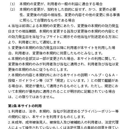
本規約の変更が、利用者の一般の利益に適合する場合
本規約の変更が、契約をした目的に反せず、かつ、変更の必要
性、変更後の内容の相当性、変更の内容その他の変更に係る事情
に照らして合理的なものである場合
当社は前項による本規約の変更にあたり、変更後の本規約の効力発生
日までの相当期間、本規約を変更する旨及び変更後の本規約の内容とそ
の効力発生日を当社ウェブサイトに掲示その他当社が別途定める方法に
より、利用者に対して通知します。
変更後の本規約の効力発生日以降に利用者が本サイトを利用した場
合、利用者は、変更後の本規約に同意したものとみなします。
本規約の全部又は一部が変更された場合、本サイトの利用に関して、
変更後の本規約のみが利用者及び当社に適用され、利用者及び当社は変
更後の本規約のみに従うものとします。
本規約の内容と本規約外における本サイトの説明・ヘルプ・Ｑ＆Ａ・
投稿・ガイドライン等（以下「規定」といいます。）との間で齟齬があ
る場合は、規定が優先して適用されるものとします。ただし、規定にお
いて本規約が優先的に適用されることが明示的に記載されている場合
は、この限りではありません。
第2条 本サイトの利用
利用者は、法令、本規約、当社が別途定めるプライバシーポリシー等
の規約に従い、本サイトを利用するものとします。
未成年、成年被後見人、被保佐人及び被補助人の利用者は、法定代理
人によって操作されていないもしくは法定代理人の事前の同意を得てい