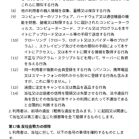
これらに類似する行為
他の利用者の個人情報を収集、蓄積又は保存する行為
コンピューターのソフトウェア、ハードウェア又は通信機器の機
能を妨害、破壊又は制限するように設計されたコンピューターウ
ィルス、コンピューターコード、ファイル又はプログラムを本サ
イトにアップロード又はメール等の手段で送信する行為
クローリング（クローラ、ロボット又はスパイダー等のプログ
ラム）、スクレイピング及びその他の類似の手段によって本サ
イトにアクセスし、又は本サイトに関する情報を取得する行為
不正なプログラム・スクリプトなどを用いて、サーバーに負荷
を与える行為
同一利用者が複数の会員登録をする行為（パソコン、携帯電話
又はスマートフォンの何れかから別々に登録する行為も含みま
すが、これに限りません。）
過度に注文をキャンセル又は商品を返品する行為
当社又は出店者の信用を毀損又は失墜させる行為、法令違反行
為を含むその他当社が本サイトの利用にあたって不適当である
と合理的に判断する行為
利用者は、前項の違反（軽微な違反を含みます。）に起因又は関連し
て当社又は第三者に生じた損害等を全て賠償するものとします。
第17条 反社会勢力の排除
利用者は、当社に対して、以下の各号の事項を確約するものとしま
す。