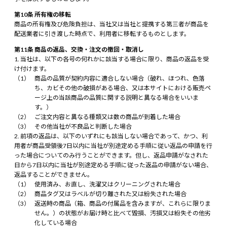
第10条 所有権の移転
商品の所有権及び危険負担は、当社又は当社と提携する第三者が商品を
配送業者に引き渡した時点で、利用者に移転するものとします。
第11条 商品の返品、交換・注文の撤回・取消し
当社は、以下の各号の何れかに該当する場合に限り、商品の返品を受
け付けます。
商品の品質が契約内容に適合しない場合（破れ、ほつれ、色落
ち、カビその他の破損がある場合、又は本サイトにおける販売ペ
ージ上の当該商品の品質に関する説明と異なる場合をいいま
す。）
ご注文内容と異なる種類又は数の商品が到着した場合
その他当社が不良品と判断した場合
前項の返品は、以下のいずれにも該当しない場合であって、かつ、利
用者が商品受領後7日以内に当社が別途定める手順に従い返品の申請を行
った場合についてのみ行うことができます。但し、返品申請がなされた
日から7日以内に当社が別途定める手順に従った返品の申請がない場合、
返品することができません。
使用済み、お直し、洗濯又はクリーニングされた場合
商品タグ又はラベルが切り離された又は紛失された場合
返送時の商品（箱、商品の付属品を含みますが、これらに限りま
せん。）の状態がお届け時と比べて毀損、汚損又は紛失その他劣
化している場合