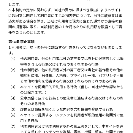
します。
本契約の定めに関わらず、当社の責めに帰すべき事由により本サイト
に起因又は関連して利用者に生じた損害等について、当社に故意又は重
過失がある場合を除き、当社は利用者に現実に生じた通常かつ直接の範
囲の損害等に限り、当該利用者の１か月あたりの利用額を限度として責
任を負うものとします。
第16条 禁止事項
利用者は、以下の各号に該当する行為を行ってはならないものとしま
す。
他の利用者、他の利用者以外の第三者又は当社に迷惑若しくは損
害等を与える行為又はそれらのおそれのある行為
他の利用者、他の利用者以外の第三者又は当社の著作権その他の
知的財産権、肖像権、人格権、プライバシー権、パブリシティ権
その他の権利を侵害する行為又はそれらのおそれのある行為
本サイトを商業目的で利用する行為（但し、当社が予め認めたも
のは除きます。）
公序良俗に反する行為その他法令に違反する行為又はそれらのお
それのある行為
虚偽又は誤解を招くような内容を含む情報を登録する行為
本サイトで提供するコンテンツを利用者が私的使用の範囲外で使
用する行為
他の利用者又は他の利用者以外の第三者を介して、本サイトを通
じて入手したコンテンツを複製、販売、出版、頒布、公開その他