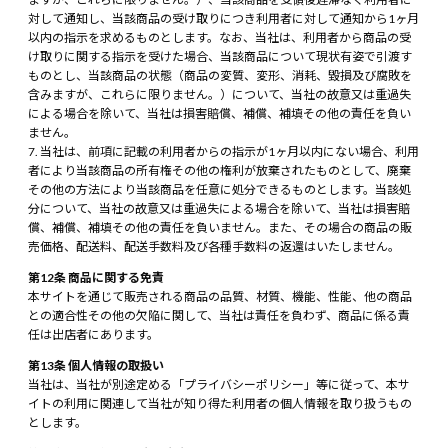
対して通知し、当該商品の受け取りにつき利用者に対して通知から1ヶ月
以内の指示を求めるものとします。なお、当社は、利用者から商品の受
け取りに関する指示を受けた場合、当該商品について現状有姿で引渡す
ものとし、当該商品の状態（商品の変質、変形、消耗、毀損及び腐敗を
含みますが、これらに限りません。）について、当社の故意又は重過失
による場合を除いて、当社は損害賠償、補償、補填その他の責任を負い
ません。
当社は、前項に記載の利用者からの指示が1ヶ月以内にない場合、利用
者により当該商品の所有権その他の権利が放棄されたものとして、廃棄
その他の方法により当該商品を任意に処分できるものとします。当該処
分について、当社の故意又は重過失による場合を除いて、当社は損害賠
償、補償、補填その他の責任を負いません。また、その場合の商品の販
売価格、配送料、配送手数料及び各種手数料の返還はいたしません。
第12条 商品に関する免責
本サイトを通じて販売される商品の品質、材質、機能、性能、他の商品
との適合性その他の欠陥に関して、当社は責任を負わず、商品に係る責
任は出店者にあります。
第13条 個人情報の取扱い
当社は、当社が別途定める「プライバシーポリシー」等に従って、本サ
イトの利用に関連して当社が知り得た利用者の個人情報を取り扱うもの
とします。