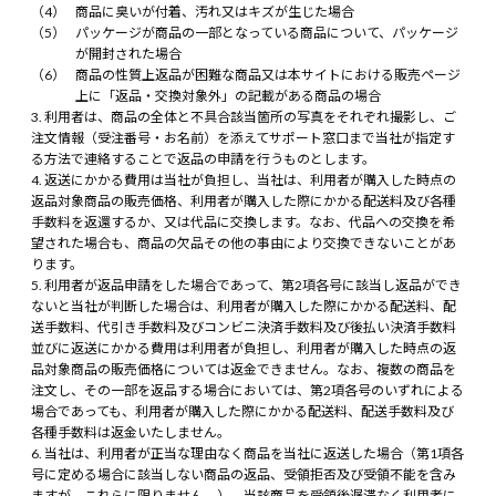
商品に臭いが付着、汚れ又はキズが生じた場合
パッケージが商品の一部となっている商品について、パッケージ
が開封された場合
商品の性質上返品が困難な商品又は本サイトにおける販売ページ
上に「返品・交換対象外」の記載がある商品の場合
利用者は、商品の全体と不具合該当箇所の写真をそれぞれ撮影し、ご
注文情報（受注番号・お名前）を添えてサポート窓口まで当社が指定す
る方法で連絡することで返品の申請を行うものとします。
返送にかかる費用は当社が負担し、当社は、利用者が購入した時点の
返品対象商品の販売価格、利用者が購入した際にかかる配送料及び各種
手数料を返還するか、又は代品に交換します。なお、代品への交換を希
望された場合も、商品の欠品その他の事由により交換できないことがあ
ります。
利用者が返品申請をした場合であって、第2項各号に該当し返品ができ
ないと当社が判断した場合は、利用者が購入した際にかかる配送料、配
送手数料、代引き手数料及びコンビニ決済手数料及び後払い決済手数料
並びに返送にかかる費用は利用者が負担し、利用者が購入した時点の返
品対象商品の販売価格については返金できません。なお、複数の商品を
注文し、その一部を返品する場合においては、第2項各号のいずれによる
場合であっても、利用者が購入した際にかかる配送料、配送手数料及び
各種手数料は返金いたしません。
当社は、利用者が正当な理由なく商品を当社に返送した場合（第1項各
号に定める場合に該当しない商品の返品、受領拒否及び受領不能を含み
ますが、これらに限りません。）、当該商品を受領後遅滞なく利用者に