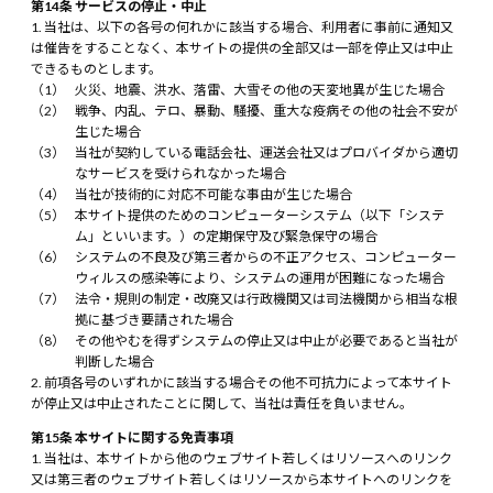
第14条 サービスの停止・中止
当社は、以下の各号の何れかに該当する場合、利用者に事前に通知又
は催告をすることなく、本サイトの提供の全部又は一部を停止又は中止
できるものとします。
火災、地震、洪水、落雷、大雪その他の天変地異が生じた場合
戦争、内乱、テロ、暴動、騒擾、重大な疫病その他の社会不安が
生じた場合
当社が契約している電話会社、運送会社又はプロバイダから適切
なサービスを受けられなかった場合
当社が技術的に対応不可能な事由が生じた場合
本サイト提供のためのコンピューターシステム（以下「システ
ム」といいます。）の定期保守及び緊急保守の場合
システムの不良及び第三者からの不正アクセス、コンピューター
ウィルスの感染等により、システムの運用が困難になった場合
法令・規則の制定・改廃又は行政機関又は司法機関から相当な根
拠に基づき要請された場合
その他やむを得ずシステムの停止又は中止が必要であると当社が
判断した場合
前項各号のいずれかに該当する場合その他不可抗力によって本サイト
が停止又は中止されたことに関して、当社は責任を負いません。
第15条 本サイトに関する免責事項
当社は、本サイトから他のウェブサイト若しくはリソースへのリンク
又は第三者のウェブサイト若しくはリソースから本サイトへのリンクを