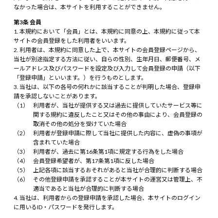
なかった場合は、本サイトを利用することができません。
第3条 会員
本規約において「会員」とは、本規約に同意の上、本規約に従って本
サイトの会員登録をした利用者をいいます。
利用者は、本規約に同意した上で、本サイトの会員登録ページから、
当社が別途指定する方法に従い、自らの性別、生年月日、郵便番号、メ
ールアドレス及びパスワードを設定及び入力して会員登録の申請（以下
「登録申請」といいます。）を行うものとします。
当社は、以下の各号の何れかに該当することが判明した場合、登録申
請を承認しないことがあります。
利用者が、当社が提供する又は過去に提供していたサービス等に
関する規約に違反したこと又はその他の事由により、会員登録の
取消その他の処分を受けていた場合
利用者が登録申請に際して当社に提供した内容に、虚偽の事項が
含まれていた場合
利用者が、過去に第16条第1項に規定する行為をした場合
会員登録希望者が、第17条第1項に反した場合
上記各項に該当するおそれがあると当社が合理的に判断する場合
その他登録申請を承認することが本サイトの運営又は管理上、不
適当であると当社が合理的に判断する場合
当社は、利用者からの登録申請を承認した場合、本サイトのログイン
に用いるID・パスワードを発行します。