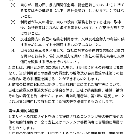
自らが、暴力団、暴力団関係企業、総会屋若しくはこれらに準ず
る者又はその構成員（以下「反社会勢力」といいます。）ではな
いこと。
利用者が法人の場合、自らの役員（業務を執行する社員、取締
役、執行役又はこれらに準ずる者をいいます。）が反社会勢力で
はないこと。
反社会勢力に自己の名義を利用させ、又は反社会勢力の利益に供
するために本サイトを利用するものではないこと。
自ら又は第三者を利用して、当社に対する脅迫的な言動又は暴力
を用いる行為や、偽計又は威力を用いて当社の業務を妨害し又は
信用を毀損する行為を行わないこと。
当社は、利用者が前項に違反した場合、利用者に何らの通知又は催告
なく、当該利用者との商品の売買契約の解除及び会員登録の抹消その他
本規約に定める措置を講じることができるものとします。
前項の措置に起因又は関連して当該利用者に生じた損害等について、
当社に故意又は重過失がある場合を除き、当社は損害賠償、補償、補填
その他の責任を負いません。また、当該利用者は、第1項に違反したこと
に起因又は関連して当社に生じた損害等を賠償するものとします。
第18条 知的財産権
本サイト及び本サイトを通じて提供されるコンテンツ等の著作権その
他の知的財産権は、全て当社又はコンテンツ等提供者に専属的に帰属す
るものとします。
目的の如何を問わず、利用者によるコンテンツの無断複製、無断転載